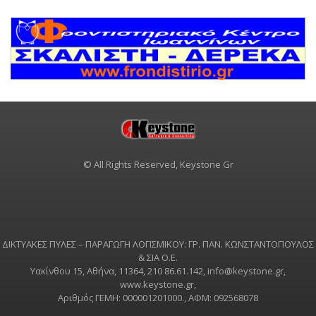
© All Rights Reserved, Keystone Gr
ΔΙΚΤΥΑΚΕΣ ΠΥΛΕΣ – ΠΑΡΑΓΩΓΗ ΛΟΓΙΣΜΙΚΟΥ: ΓΡ. ΠΑΝ. ΚΩΝΣΤΑΝΤΟΠΟΥΛΟΣ
& ΣΙΑ Ο.Ε.
Υακίνθου 15, Αθήνα, 11364, 210 86.61.142,
info@keystone.gr
,
www.keystone.gr
,
Αριθμός ΓΕΜΗ: 000001201000., ΑΦΜ: 092568078